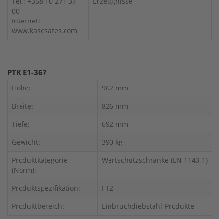
Tel.: +358 10 271 37
Erzeugnisse
00
Internet:
www.kasosafes.com
PTK E1-367
Höhe:
962 mm
Breite:
826 mm
Tiefe:
692 mm
Gewicht:
390 kg
Produktkategorie
Wertschutzschränke (EN 1143-1)
(Norm):
Produktspezifikation:
I T2
Produktbereich:
Einbruchdiebstahl-Produkte