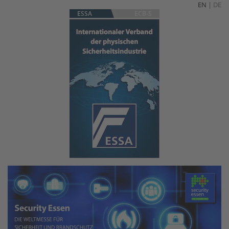
EN
|
DE
ESSA
ECB-S