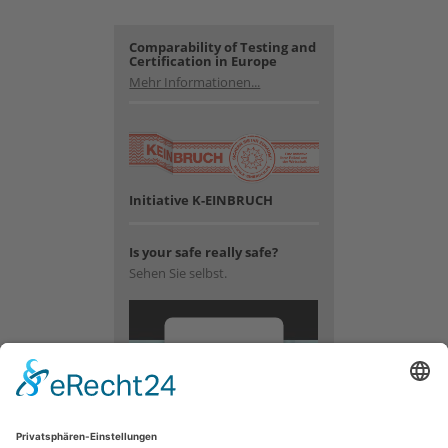
Comparability of Testing and
Certification in Europe
Mehr Informationen...
Initiative K-EINBRUCH
Is your safe really safe?
Sehen Sie selbst.
Wir
benötigen
Ihre
Zustimmung,
um den