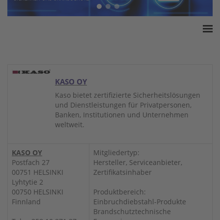
Home
ESSA Verband
White Paper
KASO OY
Produkte
Kaso bietet zertifizierte Sicherheitslösungen
und Dienstleistungen für Privatpersonen,
Versicherungssummen
Banken, Institutionen und Unternehmen
Presse
weltweit.
Kontakt
KASO OY
Mitgliedertyp:
Postfach 27
Hersteller, Serviceanbieter,
00751 HELSINKI
Zertifikatsinhaber
Lyhtytie 2
00750 HELSINKI
Produktbereich:
Finnland
Einbruchdiebstahl-Produkte
Brandschutztechnische