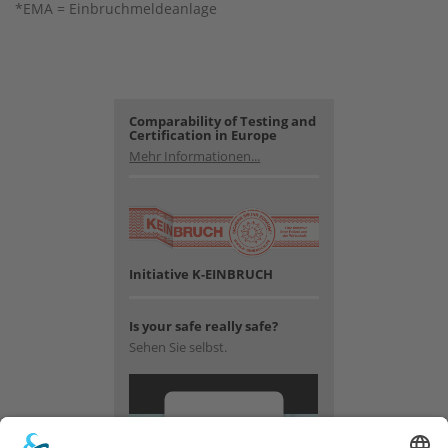
*EMA = Einbruchmeldeanlage
Comparability of Testing and
Certification in Europe
Mehr Informationen...
Initiative K-EINBRUCH
Is your safe really safe?
Sehen Sie selbst.
Wir