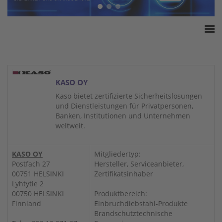
Home
ESSA Verband
White Paper
KASO OY
Produkte
Kaso bietet zertifizierte Sicherheitslösungen
und Dienstleistungen für Privatpersonen,
Versicherungssummen
Banken, Institutionen und Unternehmen
Presse
weltweit.
Kontakt
KASO OY
Mitgliedertyp:
Postfach 27
Hersteller, Serviceanbieter,
00751 HELSINKI
Zertifikatsinhaber
Lyhtytie 2
00750 HELSINKI
Produktbereich:
Finnland
Einbruchdiebstahl-Produkte
Brandschutztechnische