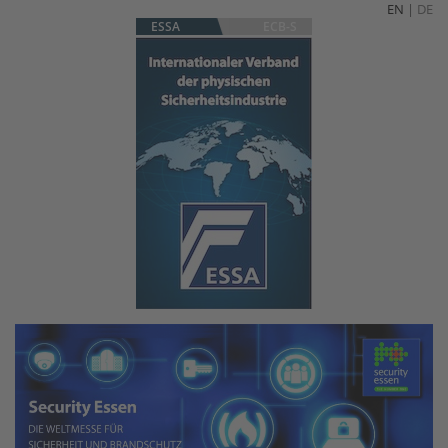
EN
|
DE
ESSA
ECB-S