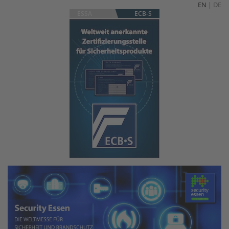
EN
|
DE
ESSA
ECB-S