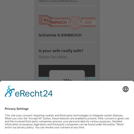
Initiative K-EINBRUCH
Is your safe really safe?
Sehen Sie selbst.
We
need
your
consent
to load
the
YouTube
Video